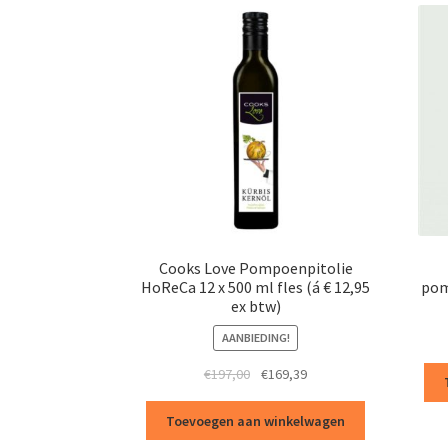
Cooks Love Pompoenpitolie
HoReCa 12 x 500 ml fles (á € 12,95
pom
ex btw)
AANBIEDING!
Oorspronkelijke
Huidige
€
197,00
€
169,39
prijs
prijs
was:
is:
Toevoegen aan winkelwagen
€197,00.
€169,39.