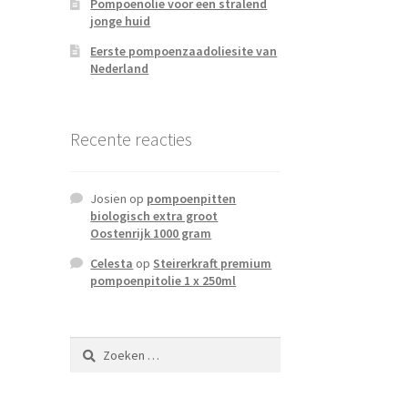
Pompoenolie voor een stralend
jonge huid
Eerste pompoenzaadoliesite van
Nederland
Recente reacties
Josien
op
pompoenpitten
biologisch extra groot
Oostenrijk 1000 gram
Celesta
op
Steirerkraft premium
pompoenpitolie 1 x 250ml
Zoeken
naar: