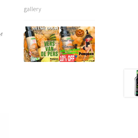
gallery
ef