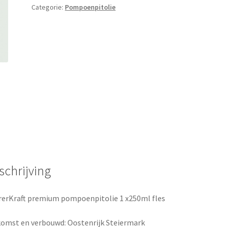
aantal
Categorie:
Pompoenpitolie
schrijving
rerKraft premium pompoenpitolie 1 x250ml fles
omst en verbouwd: Oostenrijk Steiermark