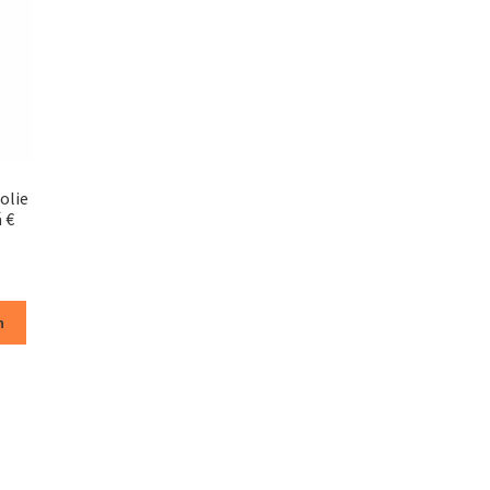
olie
á €
n