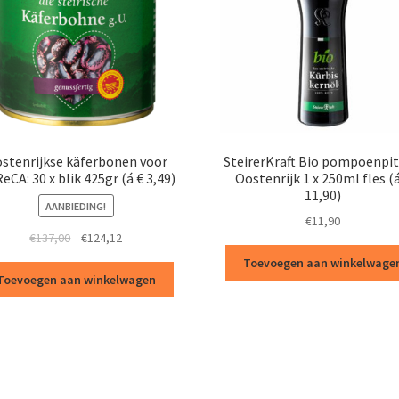
stenrijkse käferbonen voor
SteirerKraft Bio pompoenpit
CA: 30 x blik 425gr (á € 3,49)
Oostenrijk 1 x 250ml fles (
11,90)
AANBIEDING!
€
11,90
Oorspronkelijke
Huidige
€
137,00
€
124,12
prijs
prijs
Toevoegen aan winkelwage
was:
is:
Toevoegen aan winkelwagen
€137,00.
€124,12.