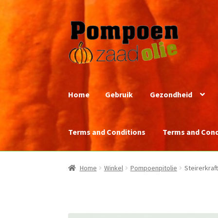
Ga
Ga
door
naar
naar
de
navigatie
inhoud
Home
Gebruik
Gezondheid
Terms and Conditions
Terms and Cond
Home
Winkel
Pompoenpitolie
Steirerkraf