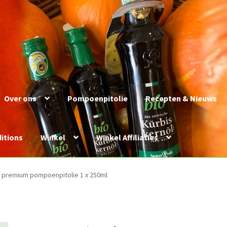
Over ons
Pompoenpitolie
Recepten & Nieuws
itions
Winkel
Winkel Affiliaties
t premium pompoenpitolie 1 x 250ml