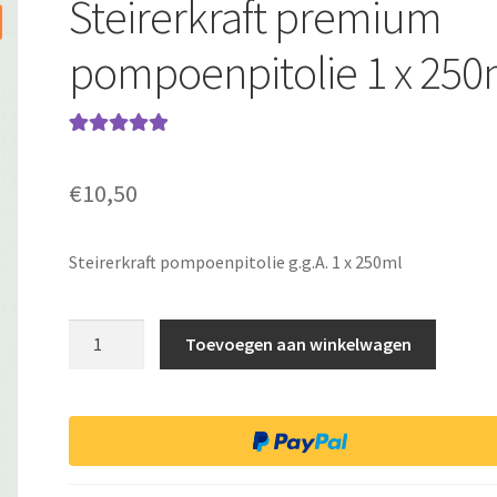
Steirerkraft premium
pompoenpitolie 1 x 250
Waardering
1
5.00
op 5
€
10,50
gebaseerd op
klantbeoordel
ing
Steirerkraft pompoenpitolie g.g.A. 1 x 250ml
Steirerkraft
Toevoegen aan winkelwagen
premium
pompoenpitolie
1
x
250ml