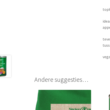
topk
idea
appe
teve
tuss
vega
Andere suggesties…