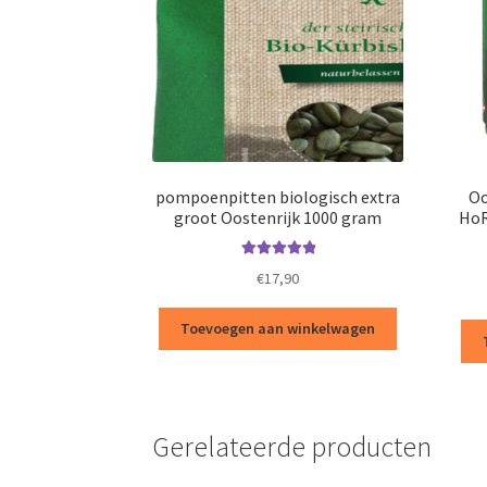
pompoenpitten biologisch extra
Oo
groot Oostenrijk 1000 gram
HoRe
Waardering
€
17,90
5.00
uit 5
Toevoegen aan winkelwagen
Gerelateerde producten