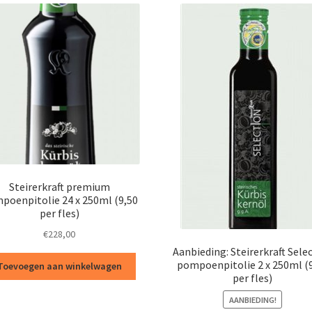
Steirerkraft premium
poenpitolie 24 x 250ml (9,50
per fles)
€
228,00
Aanbieding: Steirerkraft Sele
pompoenpitolie 2 x 250ml (
Toevoegen aan winkelwagen
per fles)
AANBIEDING!