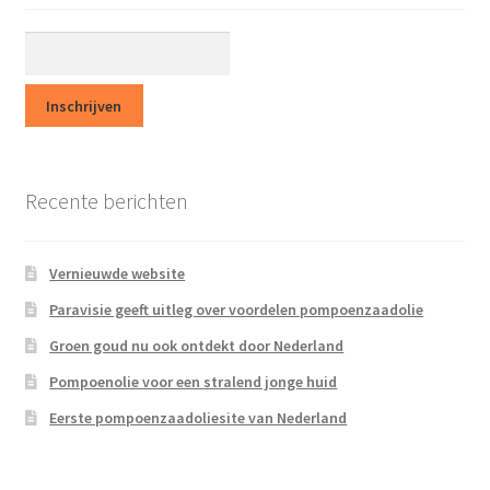
Op een rij
Parasieten
Prostaat
Over ons
Recente berichten
Contact
Vernieuwde website
In de media
Paravisie geeft uitleg over voordelen pompoenzaadolie
Groen goud nu ook ontdekt door Nederland
Pompoenpitolie
Pompoenolie voor een stralend jonge huid
Recepten & Nieuws
Eerste pompoenzaadoliesite van Nederland
Terms and Conditions