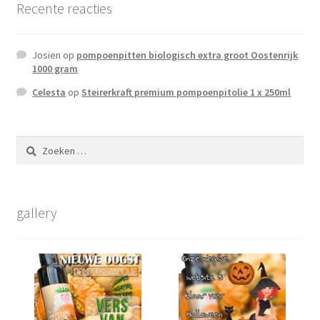
Recente reacties
Terms and Conditions
Josien
op
pompoenpitten biologisch extra groot Oostenrijk
Winkel
1000 gram
Celesta
op
Steirerkraft premium pompoenpitolie 1 x 250ml
Afrekenen
Mijn account
Zoeken
naar:
Privacy Policy
gallery
Winkelmand
Assortiment
Winkel Affiliaties