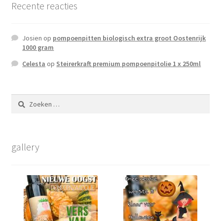
Recente reacties
Terms and Conditions
Josien
op
pompoenpitten biologisch extra groot Oostenrijk
Winkel
1000 gram
Celesta
op
Steirerkraft premium pompoenpitolie 1 x 250ml
Afrekenen
Mijn account
Zoeken
naar:
Privacy Policy
gallery
Winkelmand
Assortiment
Winkel Affiliaties