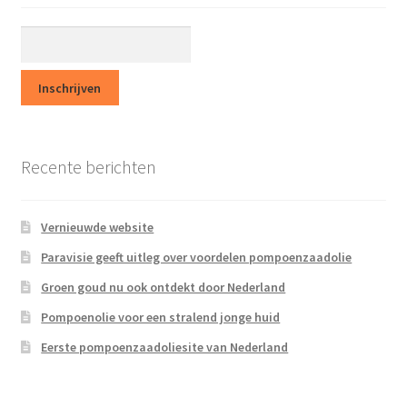
Op een rij
Parasieten
Prostaat
Over ons
Recente berichten
Contact
Vernieuwde website
In de media
Paravisie geeft uitleg over voordelen pompoenzaadolie
Groen goud nu ook ontdekt door Nederland
Pompoenpitolie
Pompoenolie voor een stralend jonge huid
Recepten & Nieuws
Eerste pompoenzaadoliesite van Nederland
Terms and Conditions