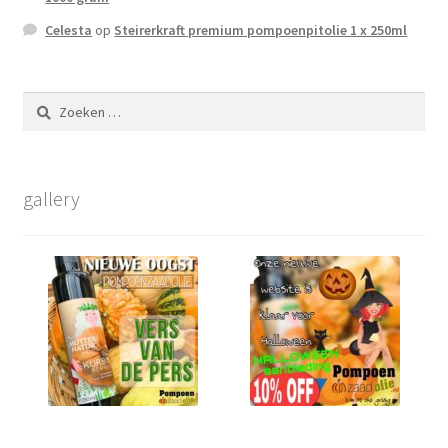
Celesta
op
Steirerkraft premium pompoenpitolie 1 x 250ml
Zoeken
naar:
gallery