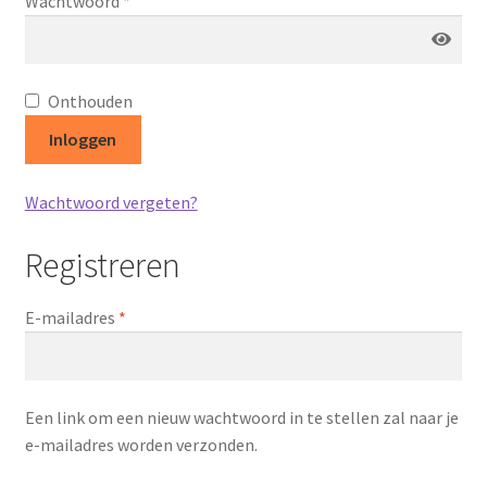
Wachtwoord
*
Op een rij
Parasieten
Onthouden
Prostaat
Inloggen
Over ons
Wachtwoord vergeten?
Contact
Registreren
In de media
Vereist
E-mailadres
*
Pompoenpitolie
Recepten & Nieuws
Een link om een nieuw wachtwoord in te stellen zal naar je
e-mailadres worden verzonden.
Terms and Conditions