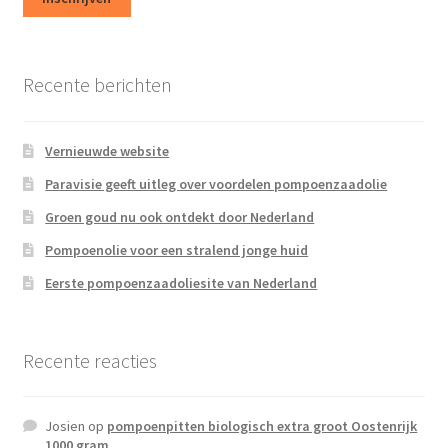
Affiliate inlog
Affiliate inlog
Recente berichten
Affiliate inlog
Vernieuwde website
Geld verdienen met Pompoenzaadolie
Paravisie geeft uitleg over voordelen pompoenzaadolie
Groen goud nu ook ontdekt door Nederland
Registreren
Pompoenolie voor een stralend jonge huid
Terms and Conditions
Eerste pompoenzaadoliesite van Nederland
Recente reacties
Josien
op
pompoenpitten biologisch extra groot Oostenrijk
1000 gram