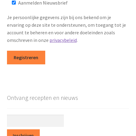
Aanmelden Nieuwsbrief
Terms and Conditions
Je persoonlijke gegevens zijn bij ons bekend om je
ervaring op deze site te ondersteunen, om toegang tot je
Winkel
account te beheren en voor andere doeleinden zoals
omschreven in onze
privacybeleid
.
Afrekenen
Registreren
Mijn account
Privacy Policy
Winkelmand
Ontvang recepten en nieuws
Assortiment
Winkel Affiliaties