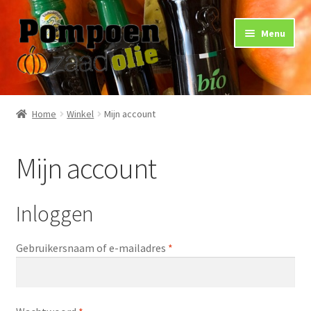
Ga
Ga
Menu
door
naar
naar
de
navigatie
inhoud
Home
Home
Winkel
Mijn account
Gebruik
Mijn account
Gezondheid
Arthritis
Inloggen
Huidverzorging
Vereist
Gebruikersnaam of e-mailadres
*
Nieren
Vereist