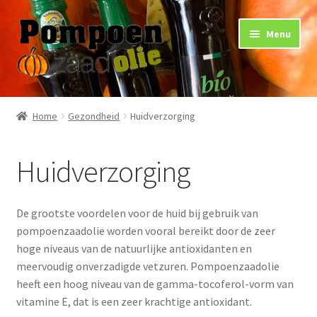
Ga
Ga
Menu
door
naar
naar
de
navigatie
inhoud
Home
Home
Gezondheid
Huidverzorging
Gebruik
Huidverzorging
Gezondheid
Arthritis
De grootste voordelen voor de huid bij gebruik van
pompoenzaadolie worden vooral bereikt door de zeer
Huidverzorging
hoge niveaus van de natuurlijke antioxidanten en
meervoudig onverzadigde vetzuren. Pompoenzaadolie
Nieren
heeft een hoog niveau van de gamma-tocoferol-vorm van
vitamine E, dat is een zeer krachtige antioxidant.