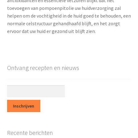
antioxidanten en essentiële vetzuren blijkt dat het
toevoegen van pompoenpitolie uw huidverzorging zal
Terms and Conditions
helpen om de vochtigheid in de huid goed te behouden, een
normale celstructuur gehandhaafd blijft, en het zorgt
Winkel
ervoor dat uw huid er gezond uit blijft zien.
Afrekenen
Mijn account
Ontvang recepten en nieuws
Privacy Policy
Winkelmand
Assortiment
Winkel Affiliaties
Recente berichten