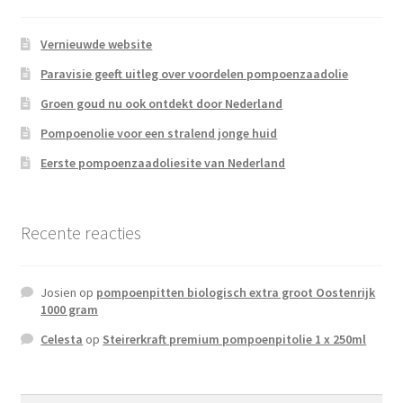
Affiliate inlog
Vernieuwde website
Affiliate inlog
Paravisie geeft uitleg over voordelen pompoenzaadolie
Groen goud nu ook ontdekt door Nederland
Affiliate inlog
Pompoenolie voor een stralend jonge huid
Geld verdienen met Pompoenzaadolie
Eerste pompoenzaadoliesite van Nederland
Registreren
Recente reacties
Terms and Conditions
Josien
op
pompoenpitten biologisch extra groot Oostenrijk
1000 gram
Celesta
op
Steirerkraft premium pompoenpitolie 1 x 250ml