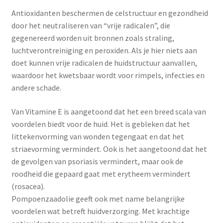
Op een rij
Antioxidanten beschermen de celstructuur en gezondheid
door het neutraliseren van “vrije radicalen”, die
Parasieten
gegenereerd worden uit bronnen zoals straling,
luchtverontreiniging en peroxiden. Als je hier niets aan
Prostaat
doet kunnen vrije radicalen de huidstructuur aanvallen,
waardoor het kwetsbaar wordt voor rimpels, infecties en
Over ons
andere schade.
Contact
Van Vitamine E is aangetoond dat het een breed scala van
voordelen biedt voor de huid. Het is gebleken dat het
In de media
littekenvorming van wonden tegengaat en dat het
striaevorming vermindert. Ook is het aangetoond dat het
de gevolgen van psoriasis vermindert, maar ook de
Pompoenpitolie
roodheid die gepaard gaat met erytheem vermindert
(rosacea).
Recepten & Nieuws
Pompoenzaadolie geeft ook met name belangrijke
voordelen wat betreft huidverzorging. Met krachtige
Terms and Conditions