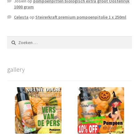
Josien
op
pompoenpitten biologisch extra groot Oostenrijk
1000 gram
Celesta
op
Steirerkraft premium pompoenpitolie 1 x 250ml
Zoeken
naar:
gallery