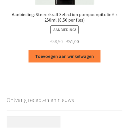
Aanbieding: Steirerkraft Selection pompoenpitolie 6 x
250ml (8,50 per fles)
AANBIEDING!
Oorspronkelijke
Huidige
€
58,50
€
51,00
prijs
prijs
was:
is:
Toevoegen aan winkelwagen
€58,50.
€51,00.
Ontvang recepten en nieuws