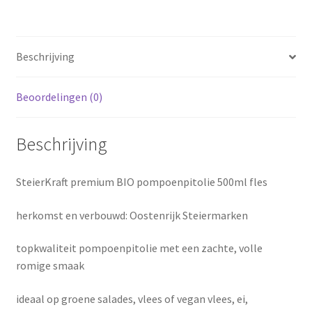
Affiliate inlog
per
fles)
Affiliate inlog
aantal
Beschrijving
Affiliate inlog
Beoordelingen (0)
Geld verdienen met Pompoenzaadolie
Beschrijving
Registreren
SteierKraft premium BIO pompoenpitolie 500ml fles
Terms and Conditions
herkomst en verbouwd: Oostenrijk Steiermarken
topkwaliteit pompoenpitolie met een zachte, volle
romige smaak
ideaal op groene salades, vlees of vegan vlees, ei,