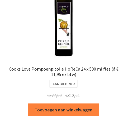
Cooks Love Pompoenpitolie HoReCa 24 x 500 ml fles (á €
11,95 ex btw)
AANBIEDING!
Oorspronkelijke
Huidige
€
377,00
€
312,61
prijs
prijs
was:
is:
Toevoegen aan winkelwagen
€377,00.
€312,61.