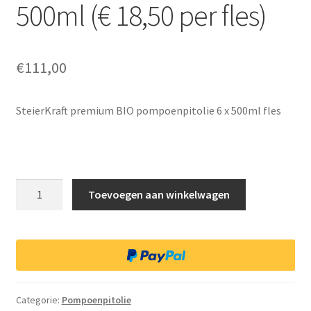
500ml (€ 18,50 per fles)
Terms and Conditions
Winkel
€
111,00
Afrekenen
SteierKraft premium BIO pompoenpitolie 6 x 500ml fles
Mijn account
Privacy Policy
Steirerkraft
Toevoegen aan winkelwagen
BIO
Winkelmand
pompoenpitolie
6
Assortiment
x
500ml
Winkel Affiliaties
(€
Categorie:
Pompoenpitolie
18,50