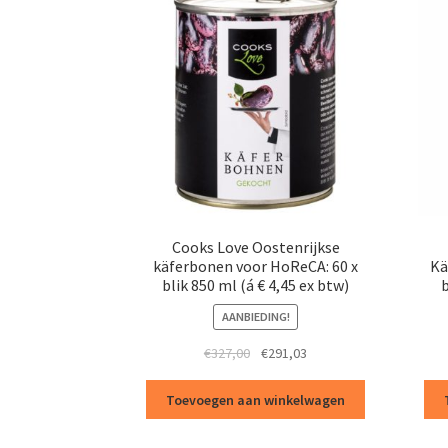
Cooks Love Oostenrijkse
käferbonen voor HoReCA: 60 x
Kä
blik 850 ml (á € 4,45 ex btw)
b
AANBIEDING!
Oorspronkelijke
Huidige
€
327,00
€
291,03
prijs
prijs
was:
is:
Toevoegen aan winkelwagen
€327,00.
€291,03.