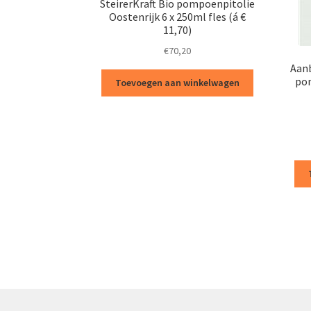
SteirerKraft Bio pompoenpitolie
Oostenrijk 6 x 250ml fles (á €
11,70)
€
70,20
Aanb
pom
Toevoegen aan winkelwagen