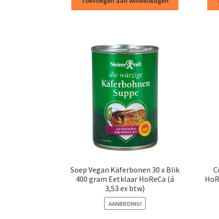
Toevoegen aan winkelwagen
€718,50.
€694,88.
Soep Vegan Käferbonen 30 x Blik
C
400 gram Eetklaar HoReCa (á
HoRe
3,53 ex btw)
AANBIEDING!