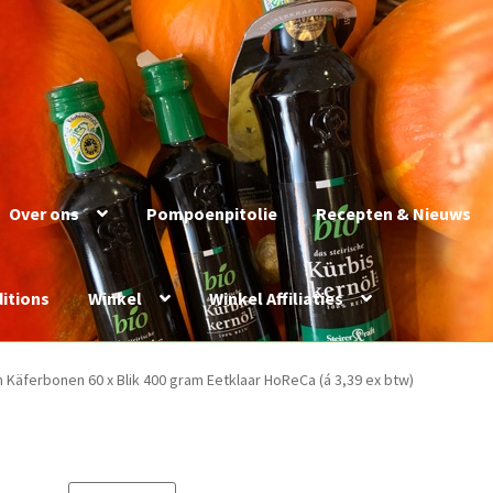
Over ons
Pompoenpitolie
Recepten & Nieuws
itions
Winkel
Winkel Affiliaties
Käferbonen 60 x Blik 400 gram Eetklaar HoReCa (á 3,39 ex btw)