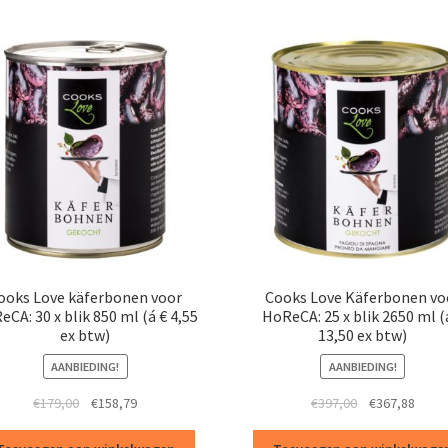
ooks Love käferbonen voor
Cooks Love Käferbonen vo
CA: 30 x blik 850 ml (á € 4,55
HoReCA: 25 x blik 2650 ml (
ex btw)
13,50 ex btw)
AANBIEDING!
AANBIEDING!
Oorspronkelijke
Huidige
Oorspronkelij
Huidi
€
179,00
€
158,79
€
397,00
€
367,88
prijs
prijs
prijs
prijs
was:
is:
was:
is: