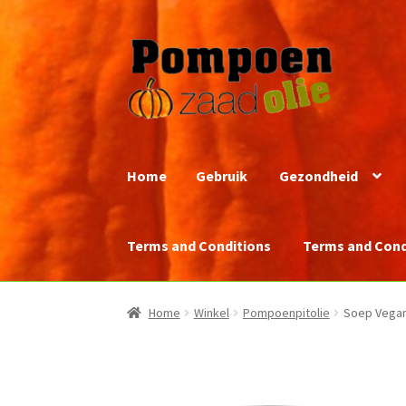
Ga
Ga
door
naar
naar
de
navigatie
inhoud
Home
Gebruik
Gezondheid
Terms and Conditions
Terms and Cond
Home
Winkel
Pompoenpitolie
Soep Vegan 