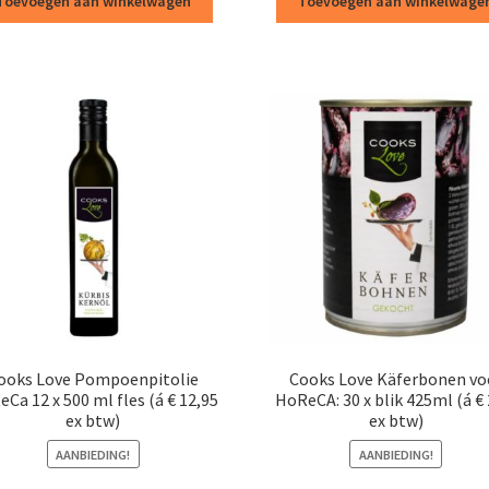
Toevoegen aan winkelwagen
Toevoegen aan winkelwage
€179,00.
€158,79.
€397,00.
€367,
ooks Love Pompoenpitolie
Cooks Love Käferbonen vo
Ca 12 x 500 ml fles (á € 12,95
HoReCA: 30 x blik 425ml (á € 
ex btw)
ex btw)
AANBIEDING!
AANBIEDING!