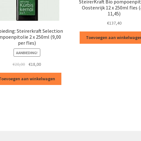
SteirerKraft Bio pompoenpit
Oostenrijk 12 x 250ml fles (
11,45)
€
137,40
ieding: Steirerkraft Selection
poenpitolie 2 x 250ml (9,00
Toevoegen aan winkelwage
per fles)
AANBIEDING!
Oorspronkelijke
Huidige
€
20,00
€
18,00
prijs
prijs
was:
is:
Toevoegen aan winkelwagen
€20,00.
€18,00.