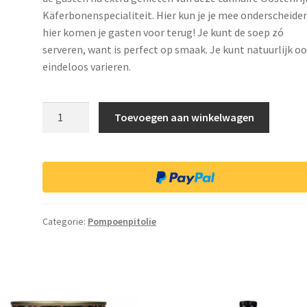
Käferbonenspecialiteit. Hier kun je je mee onderscheide
hier komen je gasten voor terug! Je kunt de soep zó
serveren, want is perfect op smaak. Je kunt natuurlijk o
eindeloos varieren.
Soep
Toevoegen aan winkelwagen
Vegan
Käferbonen
60
x
Blik
400
Categorie:
Pompoenpitolie
gram
Eetklaar
HoReCa
(á
3,39