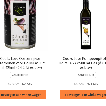
ex
btw)
aantal
Cooks Love Oostenrijkse
Cooks Love Pompoenpitol
ferbonen voor HoReCA: 60 x
HoReCa 24 x 500 ml fles (á € 
lik 425ml (á € 2,25 ex btw)
ex btw)
AANBIEDING!
AANBIEDING!
Oorspronkelijke
Huidige
Oorspronkelij
Huidi
€
177,00
€
147,50
€
377,00
€
312,61
prijs
prijs
prijs
prijs
was:
is:
was:
is:
Toevoegen aan winkelwagen
Toevoegen aan winkelwage
€177,00.
€147,50.
€377,00.
€312,