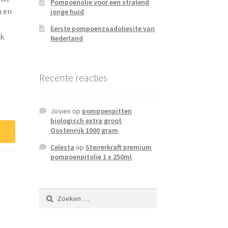
Pompoenolie voor een stralend
n en
jonge huid
Eerste pompoenzaadoliesite van
ok
Nederland
Recente reacties
Josien
op
pompoenpitten
biologisch extra groot
Oostenrijk 1000 gram
Celesta
op
Steirerkraft premium
pompoenpitolie 1 x 250ml
Zoeken
naar: