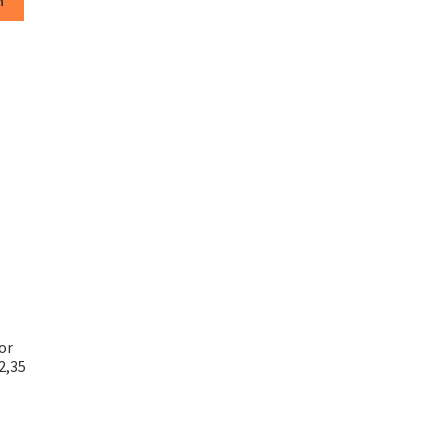
n
88.
or
2,35