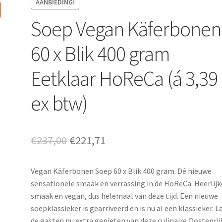
AANBIEDING!
Soep Vegan Käferbonen
60 x Blik 400 gram
Eetklaar HoReCa (á 3,39
ex btw)
Oorspronkelijke
Huidige
€
237,00
€
221,71
prijs
prijs
Vegan Käferbonen Soep 60 x Blik 400 gram. Dé nieuwe
was:
is:
sensationele smaak en verrassing in de HoReCa. Heerlijk
€237,00.
€221,71.
smaak en vegan, dus helemaal van deze tijd. Een nieuwe
soepklassieker is gearriveerd en is nu al een klassieker. L
de gasten nu extra genieten van deze culinaire Oostenrij