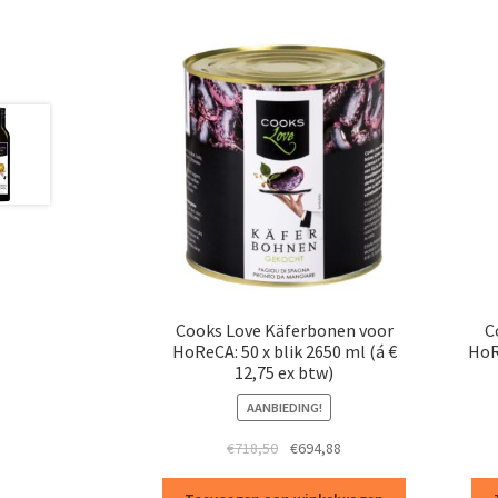
Cooks Love Käferbonen voor
C
HoReCA: 50 x blik 2650 ml (á €
HoRe
12,75 ex btw)
AANBIEDING!
Oorspronkelijke
Huidige
€
718,50
€
694,88
prijs
prijs
was:
is: