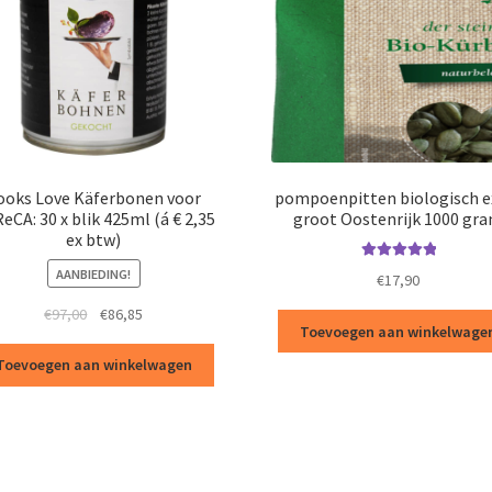
ooks Love Käferbonen voor
pompoenpitten biologisch e
eCA: 30 x blik 425ml (á € 2,35
groot Oostenrijk 1000 gr
ex btw)
Waardering
AANBIEDING!
€
17,90
5.00
uit 5
Oorspronkelijke
Huidige
€
97,00
€
86,85
Toevoegen aan winkelwage
prijs
prijs
was:
is:
Toevoegen aan winkelwagen
€97,00.
€86,85.