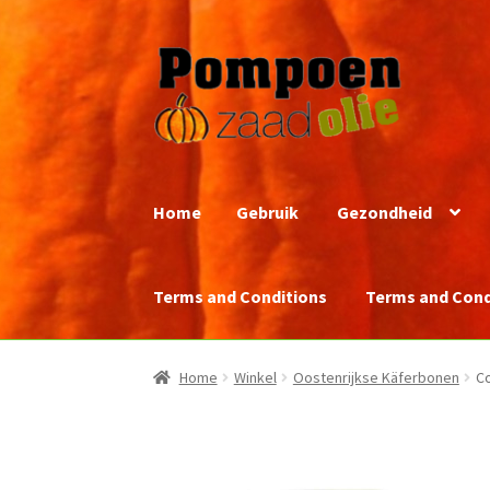
Ga
Ga
door
naar
naar
de
navigatie
inhoud
Home
Gebruik
Gezondheid
Terms and Conditions
Terms and Cond
Home
Winkel
Oostenrijkse Käferbonen
Co