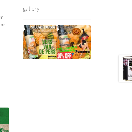
gallery
om
oor