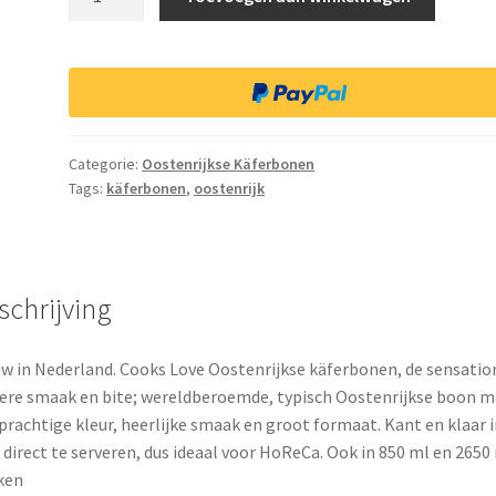
Love
Oostenrijkse
Käferbonen
voor
HoReCA:
60
Categorie:
Oostenrijkse Käferbonen
x
Tags:
käferbonen
,
oostenrijk
blik
425ml
(á
€
schrijving
2,25
ex
w in Nederland. Cooks Love Oostenrijkse käferbonen, de sensatio
btw)
ere smaak en bite; wereldberoemde, typisch Oostenrijkse boon m
aantal
prachtige kleur, heerlijke smaak en groot formaat. Kant en klaar i
; direct te serveren, dus ideaal voor HoReCa. Ook in 850 ml en 2650
ken