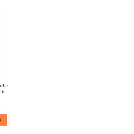
olie
á €
n