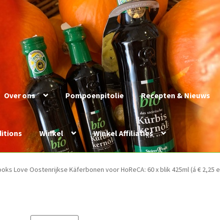
Over ons
Pompoenpitolie
Recepten & Nieuws
itions
Winkel
Winkel Affiliaties
oks Love Oostenrijkse Käferbonen voor HoReCA: 60 x blik 425ml (á € 2,25 e