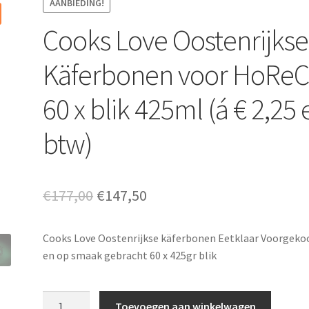
AANBIEDING!
Cooks Love Oostenrijkse
Käferbonen voor HoReC
60 x blik 425ml (á € 2,25 
btw)
Oorspronkelijke
Huidige
€
177,00
€
147,50
prijs
prijs
Cooks Love Oostenrijkse käferbonen Eetklaar Voorgeko
was:
is:
en op smaak gebracht 60 x 425gr blik
€177,00.
€147,50.
Cooks
Toevoegen aan winkelwagen