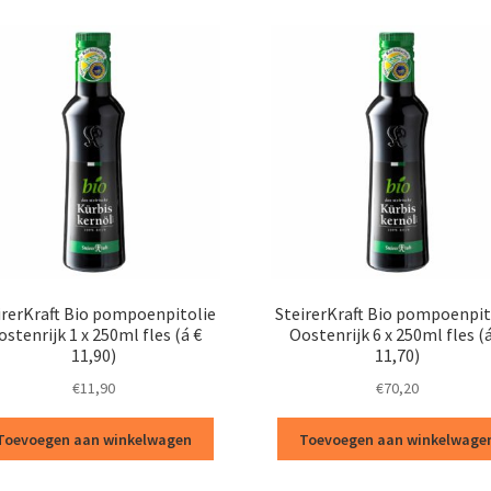
irerKraft Bio pompoenpitolie
SteirerKraft Bio pompoenpit
stenrijk 1 x 250ml fles (á €
Oostenrijk 6 x 250ml fles (
11,90)
11,70)
€
11,90
€
70,20
Toevoegen aan winkelwagen
Toevoegen aan winkelwage