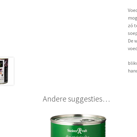
Voed
moge
zó t
soep
De w
voed
blik
hand
Andere suggesties…