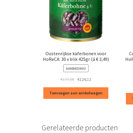
Oostenrijkse käferbonen voor
C
HoReCA: 30 x blik 425gr (á € 3,49)
HoR
AANBIEDING!
Oorspronkelijke
Huidige
€
137,00
€
124,12
prijs
prijs
was:
is:
Toevoegen aan winkelwagen
€137,00.
€124,12.
Gerelateerde producten