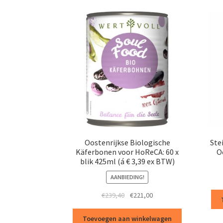
Oostenrijkse Biologische
Ste
Käferbonen voor HoReCA: 60 x
Oo
blik 425ml (á € 3,39 ex BTW)
AANBIEDING!
Oorspronkelijke
Huidige
€
239,40
€
221,00
prijs
prijs
was:
is:
Toevoegen aan winkelwagen