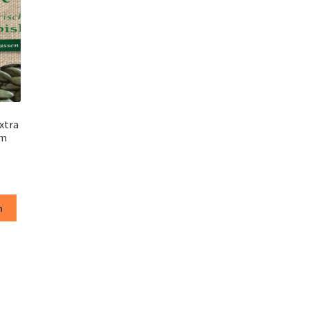
xtra
am
n