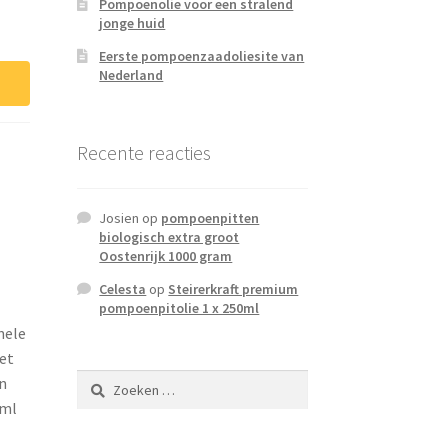
Pompoenolie voor een stralend
jonge huid
Eerste pompoenzaadoliesite van
Nederland
Recente reacties
Josien
op
pompoenpitten
biologisch extra groot
Oostenrijk 1000 gram
Celesta
op
Steirerkraft premium
pompoenpitolie 1 x 250ml
nele
et
Zoeken
n
naar:
 ml