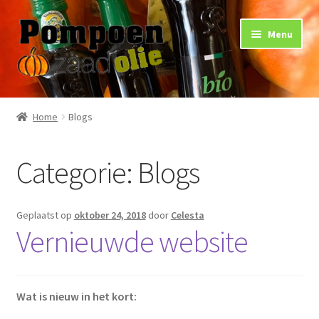
Ga
Ga
Menu
door
naar
naar
de
navigatie
inhoud
Home
Home
Blogs
Gebruik
Categorie:
Blogs
Gezondheid
Arthritis
Geplaatst op
oktober 24, 2018
door
Celesta
Vernieuwde website
Huidverzorging
Nieren
Wat is nieuw in het kort: