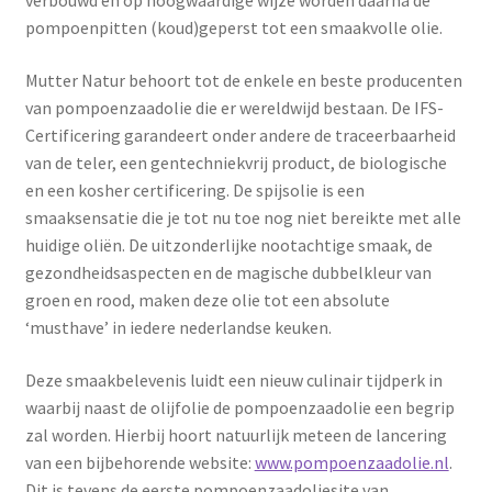
verbouwd en op hoogwaardige wijze worden daarna de
pompoenpitten (koud)geperst tot een smaakvolle olie.
Mutter Natur behoort tot de enkele en beste producenten
van pompoenzaadolie die er wereldwijd bestaan. De IFS-
Certificering garandeert onder andere de traceerbaarheid
van de teler, een gentechniekvrij product, de biologische
en een kosher certificering. De spijsolie is een
smaaksensatie die je tot nu toe nog niet bereikte met alle
huidige oliën. De uitzonderlijke nootachtige smaak, de
gezondheidsaspecten en de magische dubbelkleur van
groen en rood, maken deze olie tot een absolute
‘musthave’ in iedere nederlandse keuken.
Deze smaakbelevenis luidt een nieuw culinair tijdperk in
waarbij naast de olijfolie de pompoenzaadolie een begrip
zal worden. Hierbij hoort natuurlijk meteen de lancering
van een bijbehorende website:
www.pompoenzaadolie.nl
.
Dit is tevens de eerste pompoenzaadoliesite van