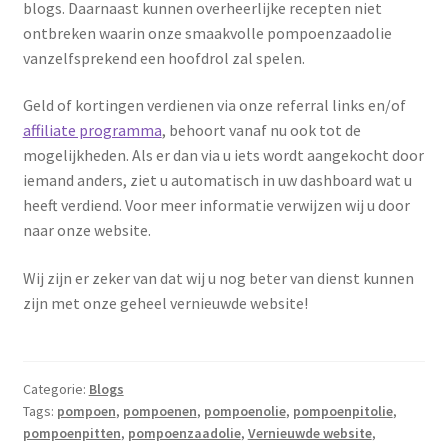
blogs. Daarnaast kunnen overheerlijke recepten niet
Affiliate inlog
ontbreken waarin onze smaakvolle pompoenzaadolie
vanzelfsprekend een hoofdrol zal spelen.
Affiliate inlog
Geld of kortingen verdienen via onze referral links en/of
Affiliate inlog
affiliate programma
, behoort vanaf nu ook tot de
mogelijkheden. Als er dan via u iets wordt aangekocht door
Geld verdienen met Pompoenzaadolie
iemand anders, ziet u automatisch in uw dashboard wat u
heeft verdiend. Voor meer informatie verwijzen wij u door
Registreren
naar onze website.
Terms and Conditions
Wij zijn er zeker van dat wij u nog beter van dienst kunnen
zijn met onze geheel vernieuwde website!
Categorie:
Blogs
Tags:
pompoen
,
pompoenen
,
pompoenolie
,
pompoenpitolie
,
pompoenpitten
,
pompoenzaadolie
,
Vernieuwde website
,