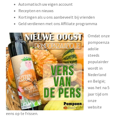
Op een rij
Automatisch uw eigen account
Recepten en nieuws
Parasieten
Kortingen als u ons aanbeveelt bij vrienden
Geld verdienen met ons Affiliate programma
Prostaat
Omdat onze
pompoenza
Over ons
adolie
steeds
Contact
populairder
wordt in
In de media
Nederland
en België;
Pompoenpitolie
was het na 5
jaar tijd om
Recepten & Nieuws
onze
website
Terms and Conditions
eens op te frissen.