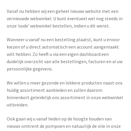
Terms and Conditions
Vanaf nu hebben wij een geheel nieuwe website met een
vernieuwde webwinkel. U kunt eventueel wel nog steeds in
onze ‘oude’ webwinkel bestellen, indien u dit wenst.
Winkel
Wanneer u vanaf nu een bestelling plaatst, kunt u ervoor
Afrekenen
kiezen of u direct automatisch een account aangemaakt
wilt hebben. Zo heeft u via een eigen dashboard een
Mijn account
duidelijk overzicht van alle bestellingen, facturen en al uw
persoonlijke gegevens.
Privacy Policy
We willen u meer gezonde en lekkere producten naast ons
Winkelmand
huidig assortiment aanbieden en zullen daarom
binnenkort geleidelijk ons assortiment in onze webwinkel
Assortiment
uitbreiden.
Ook gaan wij u vanaf heden op de hoogte houden van
Winkel Affiliaties
nieuws omtrent de pompoen en natuurlijk de olie in onze