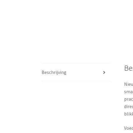
Be
Beschrijving
Nieu
smaa
prac
dire
blik
Voed