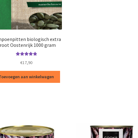
poenpitten biologisch extra
root Oostenrijk 1000 gram
Waardering
€
17,90
5.00
uit 5
Toevoegen aan winkelwagen