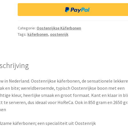
HoReCA:
12
x
blik
Categorie:
Oostenrijkse Käferbonen
425gr
Tags:
käferbonen
,
oostenrijk
(á
€
3,69)
aantal
schrijving
w in Nederland. Oostenrijkse käferbonen, de sensationele lekkere
k en bite; wereldberoemde, typisch Oostenrijkse boon met een
htige kleur, heerlijke smaak en groot formaat. Kant en klaar in bli
ct te serveren, dus ideaal voor HoReCa. Ook in 850 gram en 2650 g
ken
zame käferbonen; een specialiteit uit Oostenrijk