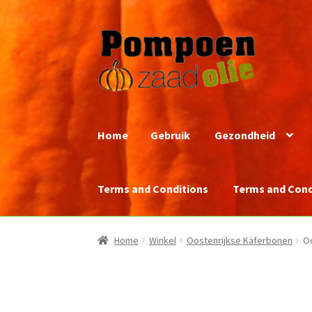
Ga
Ga
door
naar
naar
de
navigatie
inhoud
Home
Gebruik
Gezondheid
Terms and Conditions
Terms and Cond
Home
Winkel
Oostenrijkse Käferbonen
Oo