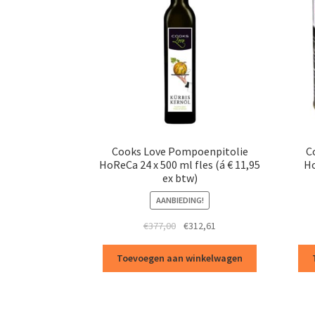
Cooks Love Pompoenpitolie
C
HoReCa 24 x 500 ml fles (á € 11,95
Ho
ex btw)
AANBIEDING!
Oorspronkelijke
Huidige
€
377,00
€
312,61
prijs
prijs
was:
is:
Toevoegen aan winkelwagen
€377,00.
€312,61.