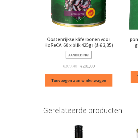
Oostenrijkse käferbonen voor
pom
HoReCA: 60 x blik 425gr (á € 3,35)
g
AANBIEDING!
Oorspronkelijke
Huidige
€
209,40
€
201,00
prijs
prijs
was:
is:
Toevoegen aan winkelwagen
€209,40.
€201,00.
Gerelateerde producten