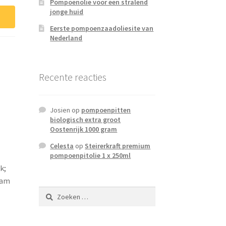
Pompoenolie voor een stralend
jonge huid
Eerste pompoenzaadoliesite van
Nederland
Recente reacties
Josien
op
pompoenpitten
biologisch extra groot
Oostenrijk 1000 gram
Celesta
op
Steirerkraft premium
pompoenpitolie 1 x 250ml
k;
ram
Zoeken
naar: