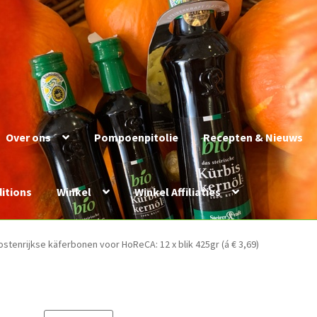
Over ons
Pompoenpitolie
Recepten & Nieuws
itions
Winkel
Winkel Affiliaties
stenrijkse käferbonen voor HoReCA: 12 x blik 425gr (á € 3,69)