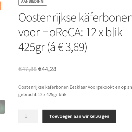
AANBIEDING!
Oostenrijkse käferbone
voor HoReCA: 12 x blik
425gr (á € 3,69)
Oorspronkelijke
Huidige
€
47,88
€
44,28
prijs
prijs
Oostenrijkse käferbonen Eetklaar Voorgekookt en op s
was:
is:
gebracht 12 x 425gr blik
€47,88.
€44,28.
Oostenrijkse
Toevoegen aan winkelwagen
käferbonen
voor