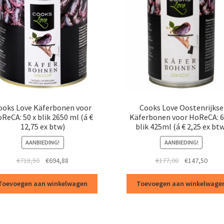
ooks Love Käferbonen voor
Cooks Love Oostenrijkse
ReCA: 50 x blik 2650 ml (á €
Käferbonen voor HoReCA: 6
12,75 ex btw)
blik 425ml (á € 2,25 ex bt
AANBIEDING!
AANBIEDING!
Oorspronkelijke
Huidige
Oorspronkelij
Huidi
€
718,50
€
694,88
€
177,00
€
147,50
prijs
prijs
prijs
prijs
was:
is:
was:
is:
Toevoegen aan winkelwagen
Toevoegen aan winkelwage
€718,50.
€694,88.
€177,00.
€147,