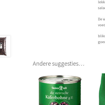
lekk
sala
De w
voed
blik
goed
Andere suggesties…