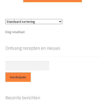
Terms and Conditions
Winkel
Enig resultaat
Afrekenen
Mijn account
Ontvang recepten en nieuws
Privacy Policy
Winkelmand
Assortiment
Winkel Affiliaties
Recente berichten