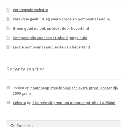
Affiliate inlog
Vernieuwde website
Affiliate inlog
Paravisie geeft uitleg over voordelen pompoenzaadolie
Groen goud nu ook ontdekt door Nederland
Affiliate inlog
Pompoenolie voor een stralend jonge huid
Eerste pompoenzaadoliesite van Nederland
Geld verdienen met Pompoenzaadolie
Registreren
Recente reacties
Terms and Conditions
Josien
op
pompoenpitten biologisch extra groot Oostenrijk
1000 gram
Celesta
op
Steirerkraft premium pompoenpitolie 1 x 250ml
Zoeken