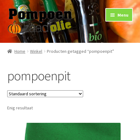
Ga
Ga
Menu
door
naar
naar
de
navigatie
inhoud
Home
Home
Winkel
Producten getagged “pompoenpit”
Gebruik
pompoenpit
Gezondheid
Arthritis
Enig resultaat
Huidverzorging
Nieren