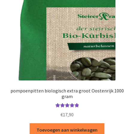
Op een rij
Parasieten
Prostaat
Over ons
Contact
In de media
pompoenpitten biologisch extra groot Oostenrijk 1000
gram
Pompoenpitolie
Waardering
Recepten & Nieuws
€
17,90
5.00
uit 5
Terms and Conditions
Toevoegen aan winkelwagen