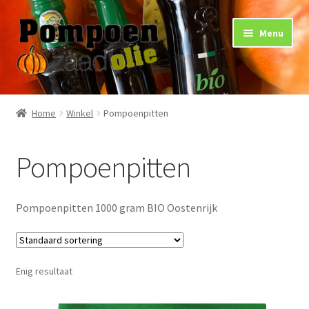
Ga
Ga
Menu
door
naar
naar
de
navigatie
inhoud
Home
Home
Winkel
Pompoenpitten
Gebruik
Pompoenpitten
Gezondheid
Arthritis
Pompoenpitten 1000 gram BIO Oostenrijk
Huidverzorging
Enig resultaat
Nieren