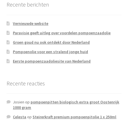
Affiliate inlog
Recente berichten
Affiliate inlog
Vernieuwde website
Paravisie geeft uitleg over voordelen pompoenzaadolie
Affiliate inlog
Groen goud nu ook ontdekt door Nederland
Geld verdienen met Pompoenzaadolie
Pompoenolie voor een stralend jonge huid
Eerste pompoenzaadoliesite van Nederland
Registreren
Terms and Conditions
Recente reacties
Josien
op
pompoenpitten biologisch extra groot Oostenrijk
1000 gram
Celesta
op
Steirerkraft premium pompoenpitolie 1 x 250ml