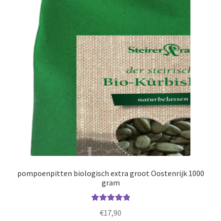
Op een rij
Parasieten
Prostaat
Over ons
Contact
In de media
Pompoenpitolie
pompoenpitten biologisch extra groot Oostenrijk 1000
gram
Recepten & Nieuws
Waardering
Terms and Conditions
€
17,90
5.00
uit 5